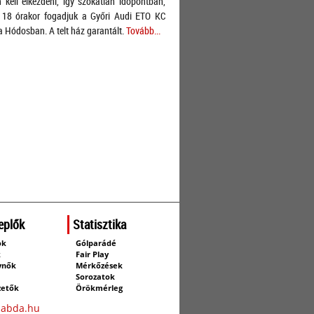
 kell elkezdeni, így szokatlan időpontban,
 18 órakor fogadjuk a Győri Audi ETO KC
a Hódosban. A telt ház garantált.
Tovább...
eplők
Statisztika
ok
Gólparádé
k
Fair Play
ynők
Mérkőzések
Sorozatok
zetők
Örökmérleg
labda.hu