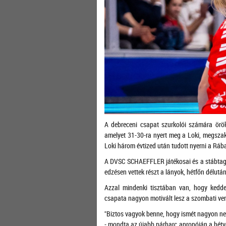
A debreceni csapat szurkolói számára örö
amelyet 31-30-ra nyert meg a Loki, megszak
Loki három évtized után tudott nyerni a Ráb
A DVSC SCHAEFFLER játékosai és a stábtagj
edzésen vettek részt a lányok, hétfőn délut
Azzal mindenki tisztában van, hogy kedd
csapata nagyon motivált lesz a szombati ver
"Biztos vagyok benne, hogy ismét nagyon ne
- mondta az újabb párharc apropóján a hétvég