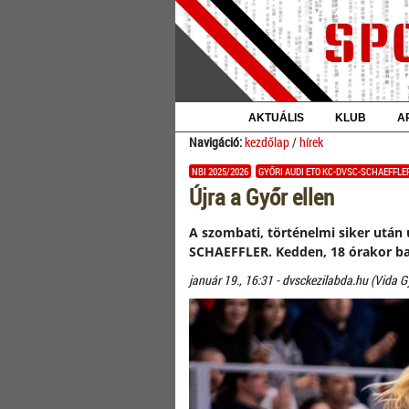
AKTUÁLIS
KLUB
A
Navigáció:
kezdőlap
/
hírek
NBI 2025/2026
GYŐRI AUDI ETO KC-DVSC-SCHAEFFLER
Újra a Győr ellen
A szombati, történelmi siker után 
SCHAEFFLER. Kedden, 18 órakor ba
január 19., 16:31 - dvsckezilabda.hu (Vida G