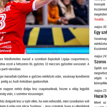
Horny
Kozármis
megérdeme
Tovább...
május 30.
Egy szé
Vasárnap
mérkőzés
Kozármis
május 24.
kre feledhetetlen marad a szombati Bajnokok Ligája csoportmeccs,
Szoros
ítva ezzel a hétszeres BL-győztes 32 meccses győzelmi sorozatát. A
Újabb szo
a-parti városban.
megnehezí
ai maradtak Győrben a győztes mérkőzés után, vasárnap konditermi
végén v
án pedig az Audi Arénában gyakoroltak.
könnyekke
en nagyon nehéz dolga lesz csapatunknak, hiszen a világ legjobb
május 23.
eség után, s szeretne visszavágni.
Hazai b
héz dolgunk lesz a Győr ellen, ha nem nehezebb, mint szombaton volt
Mivel az
én 9 gólig jutó Alicia Toublanc. - Arra számítok, hogy az ellenfelünk