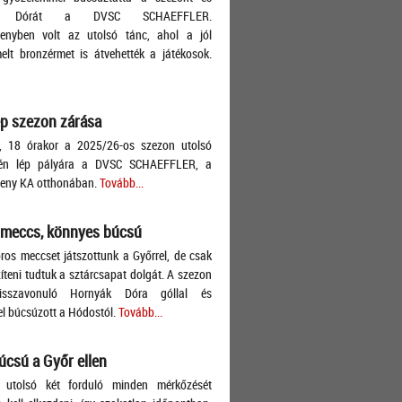
ák Dórát a DVSC SCHAEFFLER.
lenyben volt az utolsó tánc, ahol a jól
lt bronzérmet is átvehették a játékosok.
p szezon zárása
, 18 órakor a 2025/26-os szezon utolsó
én lép pályára a DVSC SCHAEFFLER, a
leny KA otthonában.
Tovább...
 meccs, könnyes búcsú
ros meccset játszottunk a Győrrel, de csak
teni tudtuk a sztárcsapat dolgát. A szezon
isszavonuló Hornyák Dóra góllal és
l búcsúzott a Hódostól.
Tovább...
úcsú a Győr ellen
 utolsó két forduló minden mérkőzését