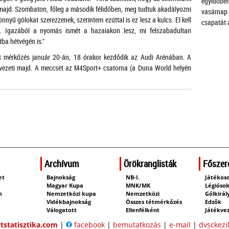
egyidőben
ajd. Szombaton, főleg a második félidőben, meg tudtuk akadályozni
vasárnap
nyű gólokat szerezzenek, szerintem ezúttal is ez lesz a kulcs. El kell
csapatát 
ük. Igazából a nyomás ismét a hazaiakon lesz, mi felszabadultan
ba hétvégén is."
mérkőzés január 20-án, 18 órakor kezdődik az Audi Arénában. A
 vezeti majd. A meccset az M4Sport+ csatorna (a Duna World helyén
Archívum
Örökranglisták
Főszer
et
Bajnokság
NB-I.
Játékos
m
Magyar Kupa
MNK/MK
Légióso
m
Nemzetközi kupa
Nemzetközi
Gólkirál
Vidékbajnokság
Összes tétmérkőzés
Edzők
Válogatott
Ellenfélként
Játékve
tstatisztika.com
|
facebook
|
bemutatkozás
|
e-mail
|
dvsckezi