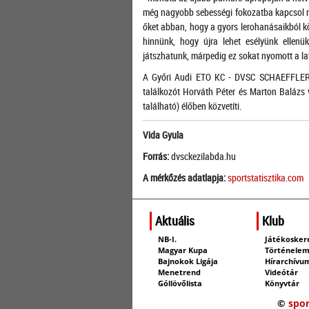
még nagyobb sebességi fokozatba kapcsol m
őket abban, hogy a gyors lerohanásaikból kön
hinnünk, hogy újra lehet esélyünk ellen
játszhatunk, márpedig ez sokat nyomott a lat
A Győri Audi ETO KC - DVSC SCHAEFFLER 
találkozót Horváth Péter és Marton Balázs
található) élőben közvetíti.
Vida Gyula
Forrás:
dvsckezilabda.hu
A mérkőzés adatlapja:
sportstatisztika.com
Aktuális
Klub
NB-I.
Játékosker
Magyar Kupa
Történele
Bajnokok Ligája
Hírarchívu
Menetrend
Videótár
Góllövőlista
Könyvtár
©
spor