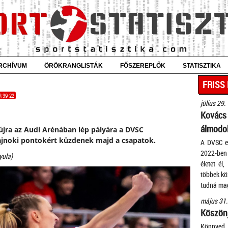
RCHÍVUM
ÖRÖKRANGLISTÁK
FŐSZEREPLŐK
STATISZTIKA
FRISS
 39-22
július 29.
Kovác
álmodok
újra az Audi Arénában lép pályára a DVSC
jnoki pontokért küzdenek majd a csapatok.
A DVSC eg
2022-ben 
yula)
életet él
többek köz
tudná mag
május 31.
Köszönj
Könnyed 