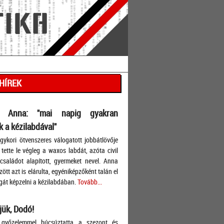
 HÍREK
s Anna: "mai napig gyakran
 a kézilabdával"
ykori ötvenszeres válogatott jobbátlövője
tette le végleg a waxos labdát, azóta civil
, családot alapított, gyermeket nevel. Anna
ött azt is elárulta, egyéniképzőként talán el
át képzelni a kézilabdában.
Tovább...
ük, Dodó!
győzelemmel búcsúztatta a szezont és