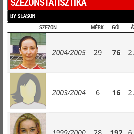
SZEZONSTATISZTIKA
BY SEASON
SZEZON
MÉRK.
GÓL
Á
2004/2005
29
76
2
2003/2004
6
16
2
1999/2000
28
192
6