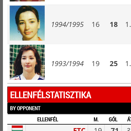
1994/1995
16
18
1
1993/1994
19
25
1
ELLENFÉLSTATISZTIKA
BY OPPONENT
ELLENFÉL
M.
GÓL
Á
FTC
19
71
3