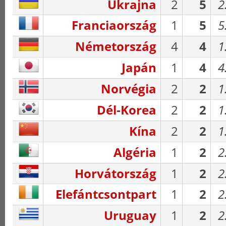
Ukrajna
2
5
2
Franciaország
1
5
5
Németország
4
4
1
Japán
1
4
4
Norvégia
2
2
1
Dél-Korea
2
2
1
Kína
2
2
1
Algéria
1
2
2
Horvátország
1
2
2
Elefántcsontpart
1
2
2
Uruguay
1
2
2