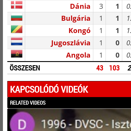
Dánia
3
1
0
Bulgária
1
1
1
Kongó
1
1
1
Jugoszlávia
1
0
0
Angola
1
0
0
ÖSSZESEN
43
103
2
KAPCSOLÓDÓ VIDEÓK
RELATED VIDEOS