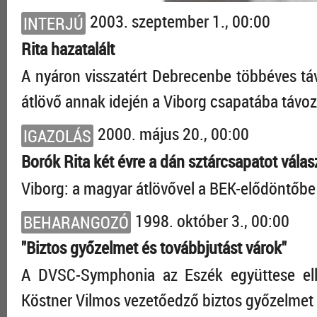
2003. szeptember 1., 00:00
INTERJÚ
Rita hazatalált
A nyáron visszatért Debrecenbe többéves táv
átlövő annak idején a Viborg csapatába távoz
2000. május 20., 00:00
IGAZOLÁS
Borók Rita két évre a dán sztárcsapatot válas
Viborg: a magyar átlövővel a BEK-elődöntőbe 
1998. október 3., 00:00
BEHARANGOZÓ
"Biztos győzelmet és továbbjutást várok"
A DVSC-Symphonia az Eszék együttese elle
Köstner Vilmos vezetőedző biztos győzelmet 