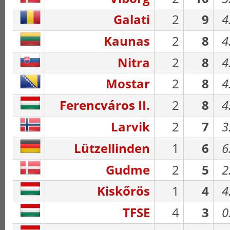
Galati
2
9
4
Kaunas
2
8
4
Nitra
2
8
4
Mostar
2
8
4
Ferencváros II.
2
8
4
Larvik
2
7
3
Lützellinden
1
6
6
Gudme
2
5
2
Kiskőrös
1
4
4
TFSE
4
3
0