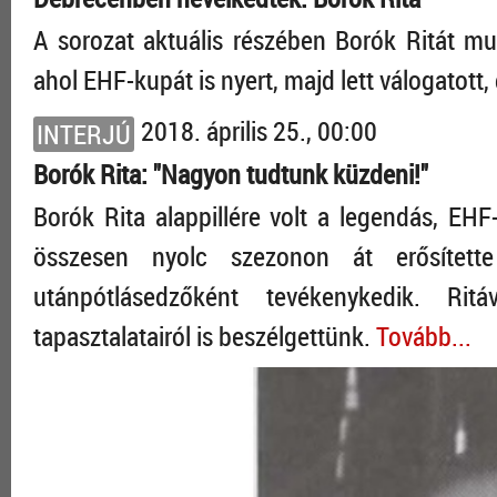
A sorozat aktuális részében Borók Ritát mu
ahol EHF-kupát is nyert, majd lett válogatott,
2018. április 25., 00:00
INTERJÚ
Borók Rita: "Nagyon tudtunk küzdeni!"
Borók Rita alappillére volt a legendás, E
összesen nyolc szezonon át erősítet
utánpótlásedzőként tevékenykedik. Rit
tapasztalatairól is beszélgettünk.
Tovább...