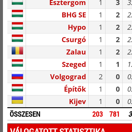
Esztergom
1
3
3
BHG SE
1
2
2
Hypo
1
2
2
Csurgó
1
2
2
Zalau
1
2
2
Szeged
1
1
1
Volgograd
2
0
0
Építők
1
0
0
Kijev
1
0
0
ÖSSZESEN
203
781
3
VÁLOGATOTT STATISZTIKA