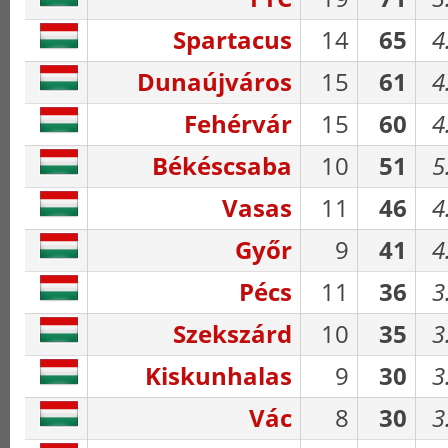
Spartacus
14
65
4
Dunaújváros
15
61
4
Fehérvár
15
60
4
Békéscsaba
10
51
5
Vasas
11
46
4
Győr
9
41
4
Pécs
11
36
3
Szekszárd
10
35
3
Kiskunhalas
9
30
3
Vác
8
30
3