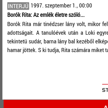
1997. szeptember 1., 00:00
INTERJÚ
Borók Rita: Az emlék életre szóló...
Borók Rita már tinédzser lány volt, mikor fe
adottságait. A tanulóévek után a Loki egyre
tekintetü sudár, barna lány bal ke­zéből elkép
hamar jöttek. S ki tudja, Rita számá­ra miket 
A