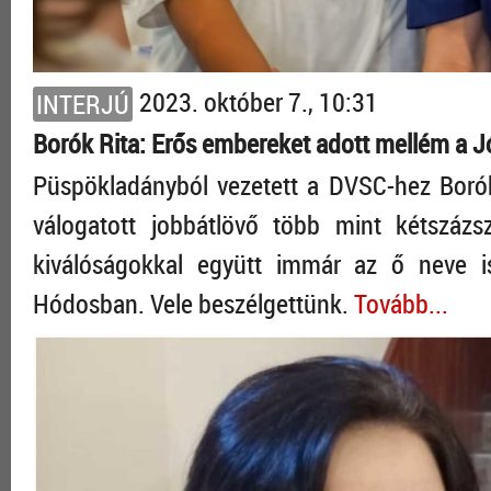
2023. október 7., 10:31
INTERJÚ
Borók Rita: Erős embereket adott mellém a J
Püspökladányból vezetett a DVSC-hez Borók 
válogatott jobbátlövő több mint kétszázs
kiválóságokkal együtt immár az ő neve is
Hódosban. Vele beszélgettünk.
Tovább...