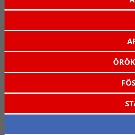
A
ÖRÖK
FŐ
ST