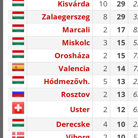
Kisvárda
10
29
2
Zalaegerszeg
8
29
3
Marcali
2
17
8
Miskolc
3
15
5
Orosháza
2
15
7
Valencia
2
14
7
Hódmezővh.
5
13
2
Rosztov
2
13
6
Uster
2
12
6
Derecske
4
10
2
Viborg
2
10
5