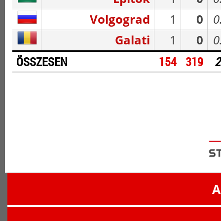
Volgograd
1
0
0
Galati
1
0
0
ÖSSZESEN
154
319
2
A