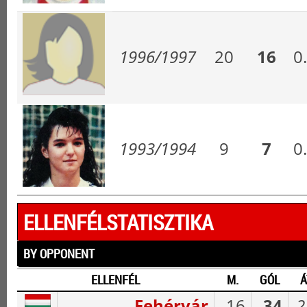
1996/1997
20
16
0
1993/1994
9
7
0
ELLENFÉLSTATISZTIKA
BY OPPONENT
ELLENFÉL
M.
GÓL
Á
Fehérvár
16
34
2