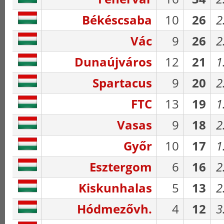
Békéscsaba
10
26
2
Vác
9
26
2
Dunaújváros
12
21
1
Spartacus
9
20
2
FTC
13
19
1
Vasas
9
18
2
Győr
10
17
1
Esztergom
6
16
2
Kiskunhalas
5
13
2
Hódmezővh.
4
12
3