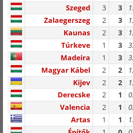
Szeged
3
3
1
Zalaegerszeg
2
3
1
Kaunas
2
3
1
Túrkeve
1
3
3
Madeira
1
3
3
Magyar Kábel
2
2
1
Kijev
2
2
1
Derecske
2
1
0
Valencia
2
1
0
Artas
1
1
1
Építők
1
0
0