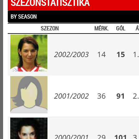
SZEZONSTATISZTIKA
BY SEASON
SZEZON
MÉRK.
GÓL
Á
2002/2003
14
15
1
2001/2002
36
91
2
2000/2001
29
101
3