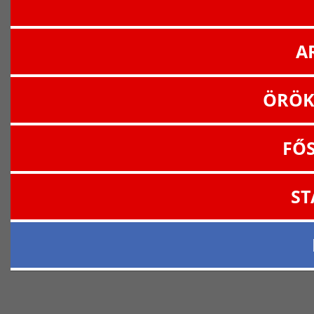
A
ÖRÖK
FŐ
ST