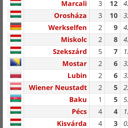
Marcali
3
12
4
Orosháza
3
10
3
Werkselfen
2
9
4
Miskolc
2
8
4
Szekszárd
5
7
1
Mostar
2
6
3
Lubin
2
6
3
Wiener Neustadt
2
5
2
Baku
1
5
5
Pécs
4
4
1
Kisvárda
4
3
0