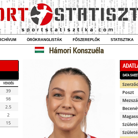
RCHÍVUM
ÖRÖKRANGLISTÁK
FŐSZEREPLŐK
STATISZTIKA
Hámori Konszuéla
ADATL
DATA SHEE
VENDÉG
Szerző
39
Poszt
98
Mezsz
2.5
Becené
2
Magassá
15
Születé
Születé