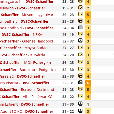
nmagyaróvár
-
DVSC-Schaeffler
23 - 28
4
Kisvárda
-
DVSC-Schaeffler
19 - 31
2
Schaeffler
-
Mosonmagyaróvár
36 - 23
5
ombathely
-
DVSC-Schaeffler
23 - 28
4
se Handbold
-
DVSC-Schaeffler
34 - 34
3
DVSC-Schaeffler
-
NEKA
46 - 19
4
-Schaeffler
-
Odense Handbold
32 - 37
3
C-Schaeffler
-
Moyra-Budaörs
37 - 27
3
DVSC-Schaeffler
-
Kisvárda
34 - 20
3
C-Schaeffler
-
MOL Esztergom
36 - 25
3
chaeffler
-
Buducnost Podgorica
32 - 30
3
Vasas SC
-
DVSC-Schaeffler
22 - 33
4
ria Bistrita
-
DVSC-Schaeffler
32 - 31
6
Schaeffler
-
Borussia Dortmund
29 - 23
5
-Schaeffler
-
Alba Fehérvár KC
33 - 22
4
am Esbjerg
-
DVSC-Schaeffler
39 - 30
1
 Audi ETO KC
-
DVSC-Schaeffler
39 - 22
3