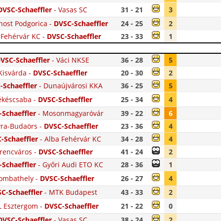
DVSC-Schaeffler
-
Vasas SC
31 - 21
3
ost Podgorica
-
DVSC-Schaeffler
24 - 25
2
 Fehérvár KC
-
DVSC-Schaeffler
23 - 33
1
VSC-Schaeffler
-
Váci NKSE
36 - 28
5
Kisvárda
-
DVSC-Schaeffler
20 - 30
2
-Schaeffler
-
Dunaújvárosi KKA
36 - 25
5
ékéscsaba
-
DVSC-Schaeffler
25 - 34
4
Schaeffler
-
Mosonmagyaróvár
39 - 22
6
ra-Budaörs
-
DVSC-Schaeffler
23 - 36
4
-Schaeffler
-
Alba Fehérvár KC
34 - 28
4
rencváros
-
DVSC-Schaeffler
41 - 24
2
Schaeffler
-
Győri Audi ETO KC
28 - 36
1
ombathely
-
DVSC-Schaeffler
26 - 27
4
C-Schaeffler
-
MTK Budapest
43 - 33
2
 Esztergom
-
DVSC-Schaeffler
21 - 22
0
DVSC-Schaeffler
-
Vasas SC
38 - 24
2