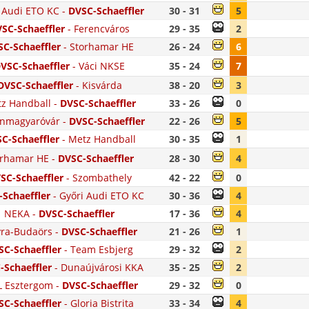
 Audi ETO KC
-
DVSC-Schaeffler
30 - 31
5
SC-Schaeffler
-
Ferencváros
29 - 35
2
C-Schaeffler
-
Storhamar HE
26 - 24
6
VSC-Schaeffler
-
Váci NKSE
35 - 24
7
DVSC-Schaeffler
-
Kisvárda
38 - 20
3
z Handball
-
DVSC-Schaeffler
33 - 26
0
nmagyaróvár
-
DVSC-Schaeffler
22 - 26
5
C-Schaeffler
-
Metz Handball
30 - 35
1
orhamar HE
-
DVSC-Schaeffler
28 - 30
4
SC-Schaeffler
-
Szombathely
42 - 22
0
Schaeffler
-
Győri Audi ETO KC
30 - 36
4
NEKA
-
DVSC-Schaeffler
17 - 36
4
ra-Budaörs
-
DVSC-Schaeffler
21 - 26
1
SC-Schaeffler
-
Team Esbjerg
29 - 32
2
-Schaeffler
-
Dunaújvárosi KKA
35 - 25
2
 Esztergom
-
DVSC-Schaeffler
29 - 32
0
SC-Schaeffler
-
Gloria Bistrita
33 - 34
4