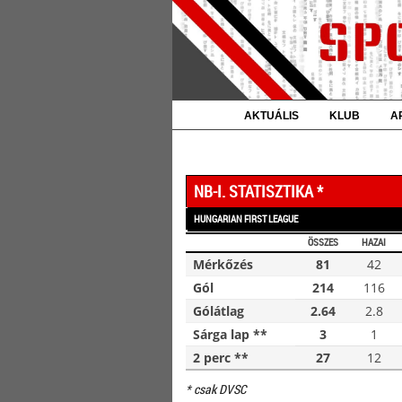
AKTUÁLIS
KLUB
A
NB-I. STATISZTIKA *
HUNGARIAN FIRST LEAGUE
ÖSSZES
HAZAI
Mérkőzés
81
42
Gól
214
116
Gólátlag
2.64
2.8
Sárga lap **
3
1
2 perc **
27
12
* csak DVSC