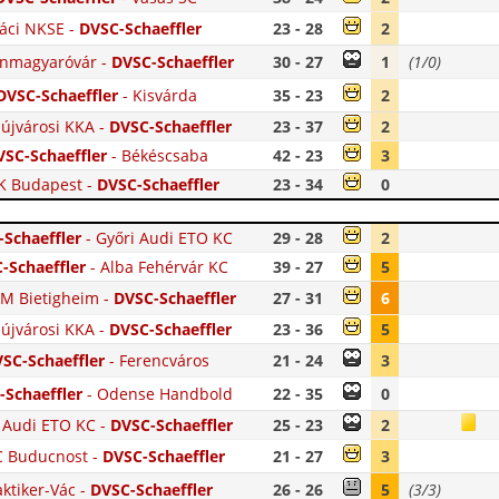
áci NKSE
-
DVSC-Schaeffler
23 - 28
2
nmagyaróvár
-
DVSC-Schaeffler
30 - 27
1
(1/0)
DVSC-Schaeffler
-
Kisvárda
35 - 23
2
újvárosi KKA
-
DVSC-Schaeffler
23 - 37
2
VSC-Schaeffler
-
Békéscsaba
42 - 23
3
 Budapest
-
DVSC-Schaeffler
23 - 34
0
Schaeffler
-
Győri Audi ETO KC
29 - 28
2
-Schaeffler
-
Alba Fehérvár KC
39 - 27
5
M Bietigheim
-
DVSC-Schaeffler
27 - 31
6
újvárosi KKA
-
DVSC-Schaeffler
23 - 36
5
SC-Schaeffler
-
Ferencváros
21 - 24
3
-Schaeffler
-
Odense Handbold
22 - 35
0
 Audi ETO KC
-
DVSC-Schaeffler
25 - 23
2
 Buducnost
-
DVSC-Schaeffler
21 - 27
3
aktiker-Vác
-
DVSC-Schaeffler
26 - 26
5
(3/3)