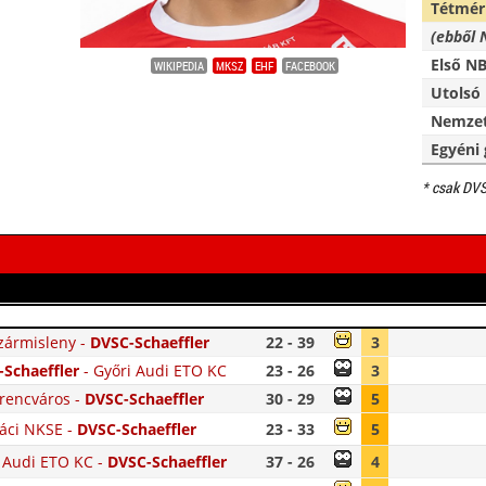
Tétmér
(ebből 
Első NB
WIKIPEDIA
MKSZ
EHF
FACEBOOK
Utolsó 
Nemzet
Egyéni 
* csak DV
zármisleny
-
DVSC-Schaeffler
22 - 39
3
Schaeffler
-
Győri Audi ETO KC
23 - 26
3
rencváros
-
DVSC-Schaeffler
30 - 29
5
áci NKSE
-
DVSC-Schaeffler
23 - 33
5
 Audi ETO KC
-
DVSC-Schaeffler
37 - 26
4