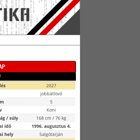
AP
T
dés
2027
jobbátlövő
ám
5
v
Koni
g / súly
168 cm / 76 kg
si idő
1996. augusztus 4.
si hely
Salgótarján