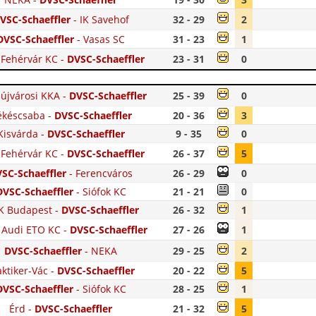
VSC-Schaeffler
-
IK Savehof
32 - 29
2
DVSC-Schaeffler
-
Vasas SC
31 - 23
1
 Fehérvár KC
-
DVSC-Schaeffler
23 - 31
0
újvárosi KKA
-
DVSC-Schaeffler
25 - 39
0
ékéscsaba
-
DVSC-Schaeffler
20 - 36
3
Kisvárda
-
DVSC-Schaeffler
9 - 35
0
 Fehérvár KC
-
DVSC-Schaeffler
26 - 37
5
SC-Schaeffler
-
Ferencváros
26 - 29
0
DVSC-Schaeffler
-
Siófok KC
21 - 21
0
 Budapest
-
DVSC-Schaeffler
26 - 32
1
 Audi ETO KC
-
DVSC-Schaeffler
27 - 26
1
DVSC-Schaeffler
-
NEKA
29 - 25
2
aktiker-Vác
-
DVSC-Schaeffler
20 - 22
5
DVSC-Schaeffler
-
Siófok KC
28 - 25
1
Érd
-
DVSC-Schaeffler
21 - 32
5