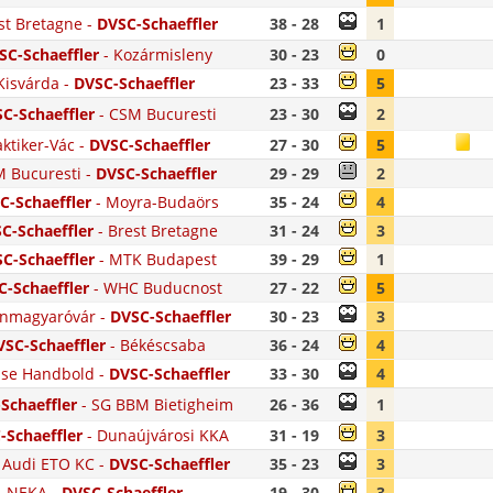
st Bretagne
-
DVSC-Schaeffler
38 - 28
1
SC-Schaeffler
-
Kozármisleny
30 - 23
0
Kisvárda
-
DVSC-Schaeffler
23 - 33
5
C-Schaeffler
-
CSM Bucuresti
23 - 30
2
aktiker-Vác
-
DVSC-Schaeffler
27 - 30
5
 Bucuresti
-
DVSC-Schaeffler
29 - 29
2
C-Schaeffler
-
Moyra-Budaörs
35 - 24
4
C-Schaeffler
-
Brest Bretagne
31 - 24
3
C-Schaeffler
-
MTK Budapest
39 - 29
1
-Schaeffler
-
WHC Buducnost
27 - 22
5
nmagyaróvár
-
DVSC-Schaeffler
30 - 23
3
VSC-Schaeffler
-
Békéscsaba
36 - 24
4
se Handbold
-
DVSC-Schaeffler
33 - 30
4
Schaeffler
-
SG BBM Bietigheim
26 - 36
1
-Schaeffler
-
Dunaújvárosi KKA
31 - 19
3
 Audi ETO KC
-
DVSC-Schaeffler
35 - 23
3
NEKA
-
DVSC-Schaeffler
19 - 30
3