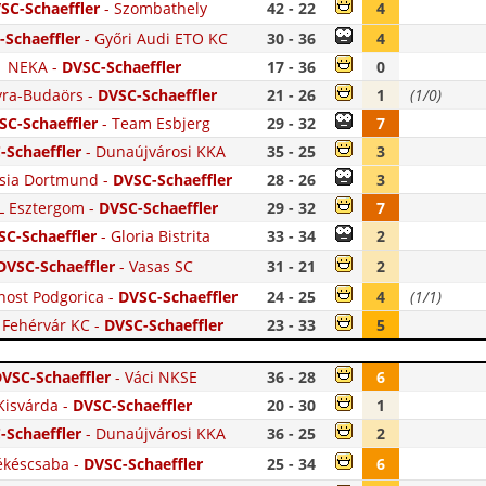
SC-Schaeffler
-
Szombathely
42 - 22
4
-Schaeffler
-
Győri Audi ETO KC
30 - 36
4
NEKA
-
DVSC-Schaeffler
17 - 36
0
ra-Budaörs
-
DVSC-Schaeffler
21 - 26
1
(1/0)
SC-Schaeffler
-
Team Esbjerg
29 - 32
7
-Schaeffler
-
Dunaújvárosi KKA
35 - 25
3
sia Dortmund
-
DVSC-Schaeffler
28 - 26
3
 Esztergom
-
DVSC-Schaeffler
29 - 32
7
SC-Schaeffler
-
Gloria Bistrita
33 - 34
2
DVSC-Schaeffler
-
Vasas SC
31 - 21
2
ost Podgorica
-
DVSC-Schaeffler
24 - 25
4
(1/1)
 Fehérvár KC
-
DVSC-Schaeffler
23 - 33
5
VSC-Schaeffler
-
Váci NKSE
36 - 28
6
Kisvárda
-
DVSC-Schaeffler
20 - 30
1
-Schaeffler
-
Dunaújvárosi KKA
36 - 25
2
ékéscsaba
-
DVSC-Schaeffler
25 - 34
6