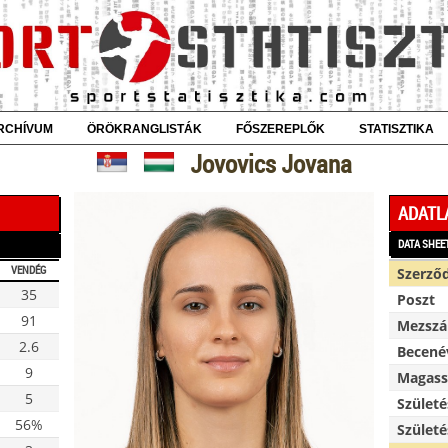
RCHÍVUM
ÖRÖKRANGLISTÁK
FŐSZEREPLŐK
STATISZTIKA
Jovovics Jovana
ADATL
DATA SHEE
VENDÉG
Szerző
35
Poszt
91
Mezsz
2.6
Becené
9
Magassá
5
Születé
56%
Születé