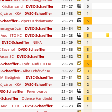
s Kristiansand
-
DVSC-Schaeffler
27 - 27
0
újvárosi KKA
-
DVSC-Schaeffler
28 - 38
1
Schaeffler
-
Vipers Kristiansand
28 - 29
5
nmagyaróvár
-
DVSC-Schaeffler
29 - 34
0
 Audi ETO KC
-
DVSC-Schaeffler
29 - 28
3
DVSC-Schaeffler
-
NEKA
32 - 29
1
K Savehof
-
DVSC-Schaeffler
27 - 36
3
Vasas SC
-
DVSC-Schaeffler
22 - 32
3
-Schaeffler
-
Győri Audi ETO KC
29 - 28
5
-Schaeffler
-
Alba Fehérvár KC
39 - 27
3
M Bietigheim
-
DVSC-Schaeffler
27 - 31
2
újvárosi KKA
-
DVSC-Schaeffler
23 - 36
2
SC-Schaeffler
-
Ferencváros
21 - 24
2
-Schaeffler
-
Odense Handbold
22 - 35
3
 Audi ETO KC
-
DVSC-Schaeffler
25 - 23
1