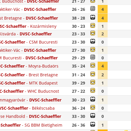
 Buducnost
-
DVSC-Schaeffler
21 - 27
1
aktiker-Vác
-
DVSC-Schaeffler
26 - 26
4
st Bretagne
-
DVSC-Schaeffler
38 - 28
4
SC-Schaeffler
-
Kozármisleny
30 - 23
1
Kisvárda
-
DVSC-Schaeffler
23 - 33
2
C-Schaeffler
-
CSM Bucuresti
23 - 30
0
aktiker-Vác
-
DVSC-Schaeffler
27 - 30
1
 Bucuresti
-
DVSC-Schaeffler
29 - 29
0
C-Schaeffler
-
Moyra-Budaörs
35 - 24
4
C-Schaeffler
-
Brest Bretagne
31 - 24
2
C-Schaeffler
-
MTK Budapest
39 - 29
1
C-Schaeffler
-
WHC Buducnost
27 - 22
0
nmagyaróvár
-
DVSC-Schaeffler
30 - 23
1
VSC-Schaeffler
-
Békéscsaba
36 - 24
0
se Handbold
-
DVSC-Schaeffler
33 - 30
0
Schaeffler
-
SG BBM Bietigheim
26 - 36
1