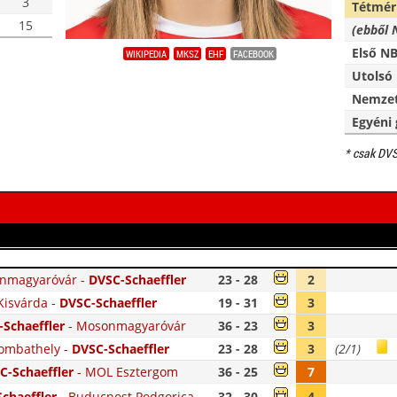
3
Tétmér
15
(ebből 
Első NB
WIKIPEDIA
MKSZ
EHF
FACEBOOK
Utolsó 
Nemzet
Egyéni 
* csak DV
nmagyaróvár
-
DVSC-Schaeffler
23 - 28
2
Kisvárda
-
DVSC-Schaeffler
19 - 31
3
Schaeffler
-
Mosonmagyaróvár
36 - 23
3
ombathely
-
DVSC-Schaeffler
23 - 28
3
(2/1)
C-Schaeffler
-
MOL Esztergom
36 - 25
7
chaeffler
-
Buducnost Podgorica
32 - 30
4