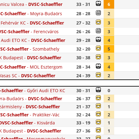
nicu Valcea
-
DVSC-Schaeffler
33 - 31
6
C-Schaeffler
-
Moyra-Budaörs
28 - 28
2
 Fehérvár KC
-
DVSC-Schaeffler
27 - 32
3
SC-Schaeffler
-
Ferencváros
26 - 26
3
 Audi ETO KC
-
DVSC-Schaeffler
29 - 28
4
SC-Schaeffler
-
Szombathely
32 - 20
5
K Budapest
-
DVSC-Schaeffler
30 - 38
3
C-Schaeffler
-
MOL Esztergom
28 - 34
4
Vasas SC
-
DVSC-Schaeffler
24 - 39
2
-Schaeffler
-
Győri Audi ETO KC
30 - 31
0
ra-Budaörs
-
DVSC-Schaeffler
26 - 37
2
zármisleny
-
DVSC-Schaeffler
21 - 37
1
SC-Schaeffler
-
Praktiker-Vác
32 - 24
2
DVSC-Schaeffler
-
Kisvárda
33 - 19
1
K Budapest
-
DVSC-Schaeffler
27 - 36
1
Schaeffler
-
Mosonmagyaróvár
33 - 27
0