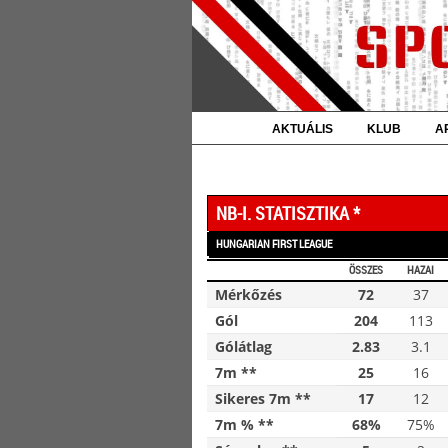
AKTUÁLIS
KLUB
A
NB-I. STATISZTIKA *
HUNGARIAN FIRST LEAGUE
ÖSSZES
HAZAI
Mérkőzés
72
37
Gól
204
113
Gólátlag
2.83
3.1
7m **
25
16
Sikeres 7m **
17
12
7m % **
68%
75%