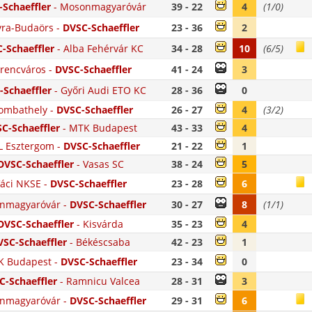
Schaeffler
-
Mosonmagyaróvár
39 - 22
4
(1/0)
ra-Budaörs
-
DVSC-Schaeffler
23 - 36
2
-Schaeffler
-
Alba Fehérvár KC
34 - 28
10
(6/5)
rencváros
-
DVSC-Schaeffler
41 - 24
3
-Schaeffler
-
Győri Audi ETO KC
28 - 36
0
ombathely
-
DVSC-Schaeffler
26 - 27
4
(3/2)
C-Schaeffler
-
MTK Budapest
43 - 33
4
 Esztergom
-
DVSC-Schaeffler
21 - 22
1
DVSC-Schaeffler
-
Vasas SC
38 - 24
5
áci NKSE
-
DVSC-Schaeffler
23 - 28
6
nmagyaróvár
-
DVSC-Schaeffler
30 - 27
8
(1/1)
DVSC-Schaeffler
-
Kisvárda
35 - 23
4
VSC-Schaeffler
-
Békéscsaba
42 - 23
1
K Budapest
-
DVSC-Schaeffler
23 - 34
0
C-Schaeffler
-
Ramnicu Valcea
28 - 31
3
nmagyaróvár
-
DVSC-Schaeffler
29 - 31
6