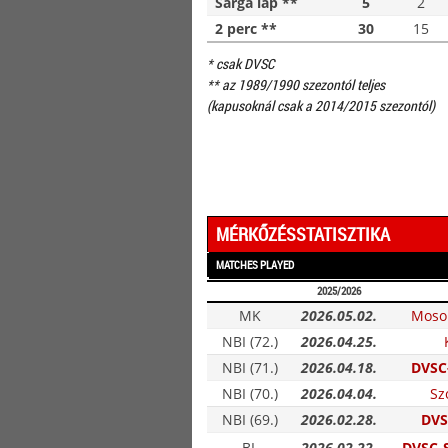
Sárga lap **
5
2
2 perc **
30
15
* csak DVSC
** az 1989/1990 szezontól teljes
(kapusoknál csak a 2014/2015 szezontól)
MÉRKŐZÉSSTATISZTIKA
MATCHES PLAYED
2025/2026
MK
2026.05.02.
Moso
NBI (72.)
2026.04.25.
NBI (71.)
2026.04.18.
DVSC-
NBI (70.)
2026.04.04.
Sz
NBI (69.)
2026.02.28.
DVS
BL
2026.02.22.
DVSC-S