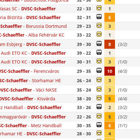
Vasas SC
-
DVSC-Schaeffler
22 - 33
1
ria Bistrita
-
DVSC-Schaeffler
32 - 31
6
Schaeffler
-
Borussia Dortmund
29 - 23
3
-Schaeffler
-
Alba Fehérvár KC
33 - 22
1
am Esbjerg
-
DVSC-Schaeffler
39 - 30
8
(3/2)
 Audi ETO KC
-
DVSC-Schaeffler
39 - 22
1
 Audi ETO KC
-
DVSC-Schaeffler
30 - 31
3
(1/0)
SC-Schaeffler
-
Ferencváros
29 - 35
10
(4/3)
SC-Schaeffler
-
Storhamar HE
26 - 24
3
VSC-Schaeffler
-
Váci NKSE
35 - 24
3
(1/0)
DVSC-Schaeffler
-
Kisvárda
38 - 20
5
(4/4)
z Handball
-
DVSC-Schaeffler
33 - 26
2
(3/2)
nmagyaróvár
-
DVSC-Schaeffler
22 - 26
5
(3/2)
C-Schaeffler
-
Metz Handball
30 - 35
6
(1/1)
orhamar HE
-
DVSC-Schaeffler
28 - 30
4