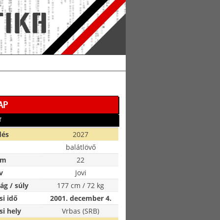
AP
T
dés
2027
balátlövő
ám
22
v
Jovi
g / súly
177 cm / 72 kg
si idő
2001. december 4.
si hely
Vrbas (SRB)