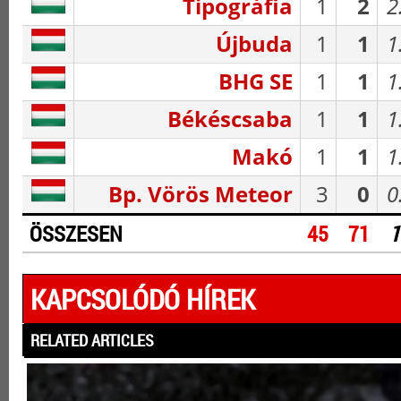
Tipográfia
1
2
2
Újbuda
1
1
1
BHG SE
1
1
1
Békéscsaba
1
1
1
Makó
1
1
1
Bp. Vörös Meteor
3
0
0
ÖSSZESEN
45
71
1
KAPCSOLÓDÓ HÍREK
RELATED ARTICLES