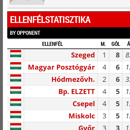
ELLENFÉLSTATISZTIKA
BY OPPONENT
ELLENFÉL
M.
GÓL
Á
Szeged
1
8
8
Magyar Posztógyár
4
6
1
Hódmezővh.
2
6
3
Bp. ELZETT
4
5
1
Csepel
4
5
1
Miskolc
3
5
1
Győr
3
3
1