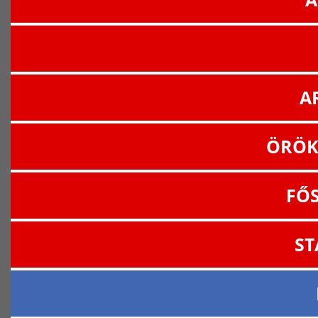
A
ÖRÖK
FŐ
ST