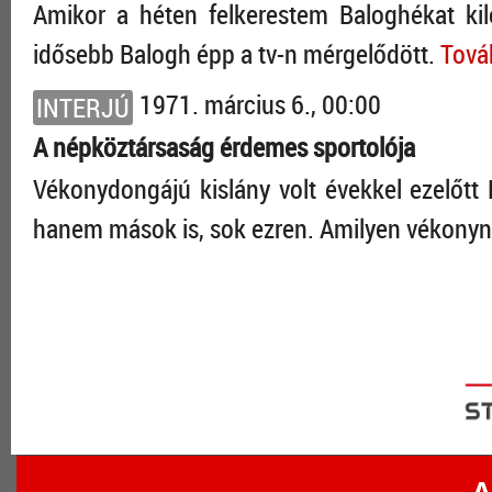
Amikor a héten felkerestem Baloghékat kil
idősebb Balogh épp a tv-n mérgelődött.
Tová
1971. március 6., 00:00
INTERJÚ
A népköztársaság érdemes sportolója
Vékonydongájú kislány volt évekkel ezelőtt
hanem mások is, sok ezren. Amilyen vékonynak
A