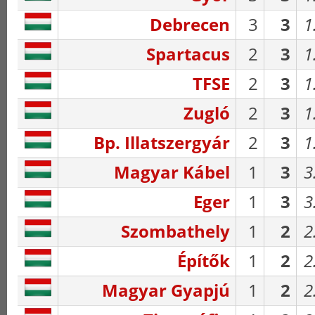
Debrecen
3
3
1
Spartacus
2
3
1
TFSE
2
3
1
Zugló
2
3
1
Bp. Illatszergyár
2
3
1
Magyar Kábel
1
3
3
Eger
1
3
3
Szombathely
1
2
2
Építők
1
2
2
Magyar Gyapjú
1
2
2