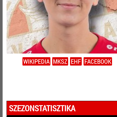
WIKIPEDIA
MKSZ
EHF
FACEBOOK
SZEZONSTATISZTIKA