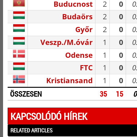
Buducnost
2
0
0
Budaörs
2
0
0
Győr
2
0
0
Veszp./M.óvár
1
0
0
Odense
1
0
0
FTC
1
0
0
Kristiansand
1
0
0
ÖSSZESEN
35
15
0
KAPCSOLÓDÓ HÍREK
RELATED ARTICLES