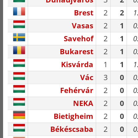
Brest
2
2
1
Vasas
2
1
0
Savehof
2
1
0
Bukarest
2
1
0
Kisvárda
1
1
1
Vác
3
0
0
Fehérvár
2
0
0
NEKA
2
0
0
Bietigheim
2
0
0
Békéscsaba
2
0
0