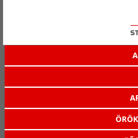
A
A
ÖRÖK