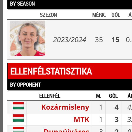
BY SEASON
SZEZON
MÉRK.
GÓL
Á
2023/2024
35
15
0
ELLENFÉLSTATISZTIKA
BY OPPONENT
ELLENFÉL
M.
GÓL
ÁT
Kozármisleny
1
4
4
MTK
1
3
3
Dunaújváros
3
2
0