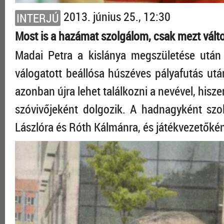
2013. június 25., 12:30
INTERJÚ
Most is a hazámat szolgálom, csak mezt vált
Madai Petra a kislánya megszületése után
válogatott beállósa húszéves pályafutás ut
azonban újra lehet találkozni a nevével, his
szóvivőjeként dolgozik. A hadnagyként szo
Lászlóra és Róth Kálmánra, és játékvezetőké