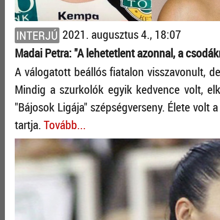
2021. augusztus 4., 18:07
INTERJÚ
Madai Petra: "A lehetetlent azonnal, a csodákra
A válogatott beállós fiatalon visszavonult, 
Mindig a szurkolók egyik kedvence volt, elk
"Bájosok Ligája" szépségverseny. Élete volt
tartja.
Tovább...