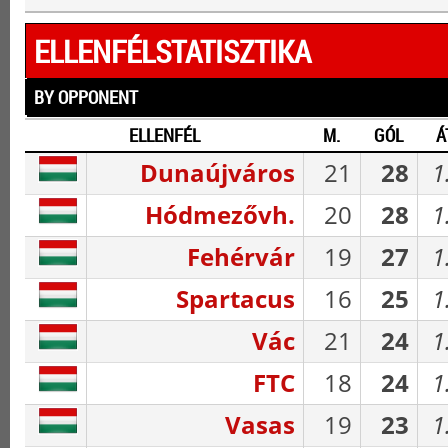
ELLENFÉLSTATISZTIKA
BY OPPONENT
ELLENFÉL
M.
GÓL
Á
Dunaújváros
21
28
1
Hódmezővh.
20
28
1
Fehérvár
19
27
1
Spartacus
16
25
1
Vác
21
24
1
FTC
18
24
1
Vasas
19
23
1