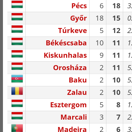
Pécs
6
18
3
Győr
18
15
0
Túrkeve
5
12
2
Békéscsaba
10
11
1
Kiskunhalas
9
11
1
Orosháza
2
11
5
Baku
2
10
5
Zalau
2
10
5
Esztergom
5
8
1
Marcali
3
7
2
Madeira
2
6
3