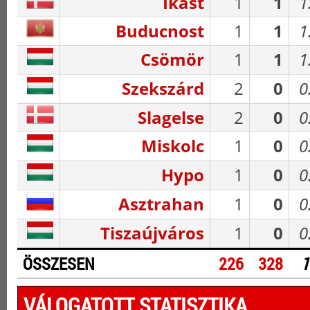
Ikast
1
1
1
Buducnost
1
1
1
Csömör
1
1
1
Szekszárd
2
0
0
Slagelse
2
0
0
Miskolc
1
0
0
Hypo
1
0
0
Asztrahan
1
0
0
Tiszaújváros
1
0
0
ÖSSZESEN
226
328
1
VÁLOGATOTT STATISZTIKA