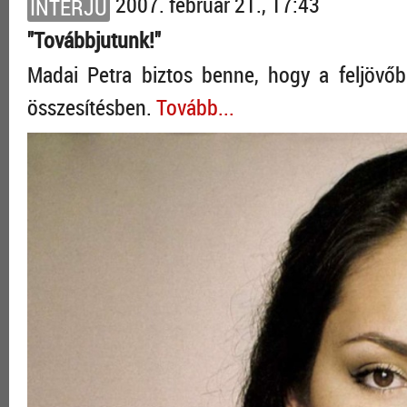
2007. február 21., 17:43
INTERJÚ
"Továbbjutunk!"
Madai Petra biztos benne, hogy a feljövőbe
összesítésben.
Tovább...