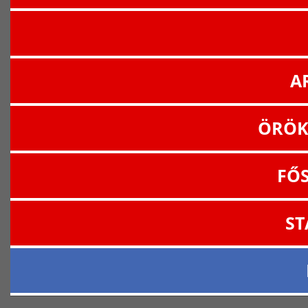
A
ÖRÖK
FŐ
ST