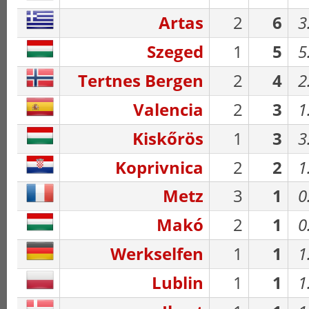
Artas
2
6
3
Szeged
1
5
5
Tertnes Bergen
2
4
2
Valencia
2
3
1
Kiskőrös
1
3
3
Koprivnica
2
2
1
Metz
3
1
0
Makó
2
1
0
Werkselfen
1
1
1
Lublin
1
1
1