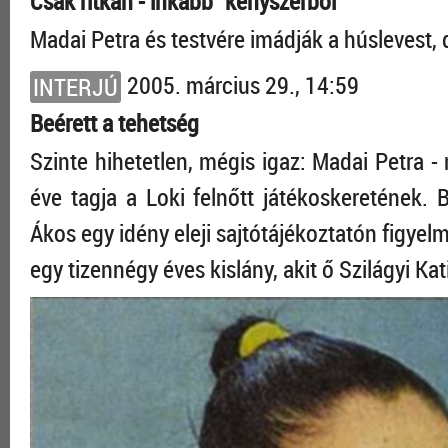
Csak ritkán - inkább "kényszerből"
Madai Petra és test­vére imádják a húslevest, 
2005. március 29., 14:59
INTERJÚ
Beérett a tehetség
Szinte hihetetlen, mégis igaz: Madai Petra
éve tagja a Loki felnőtt játékoskeretének
Ákos egy idény eleji sajtótájékoztatón figyelme
egy tizennégy éves kislány, akit ő Szilágyi K