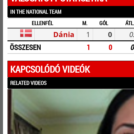
IN THE NATIONAL TEAM
ELLENFÉL
M.
GÓL
ÁTL
Dánia
1
0
0
ÖSSZESEN
1
0
0
KAPCSOLÓDÓ VIDEÓK
RELATED VIDEOS